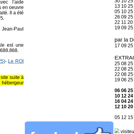
30 10 
vec l'aide
13 10 
s en oeuvre
05 10 
té. Il a été
26 09 
15.
22 11 
19 09 25
 Jean-Paul
par la 
le est une
17 09 
.688.868.
EXTRA
25)
-
Le ROI
25
08 
22
08 
22 08 
site suite à
19 06 
e hébergeur
06 06 25
10 12 24
16 04 24
12 10 20
05 12 
visite