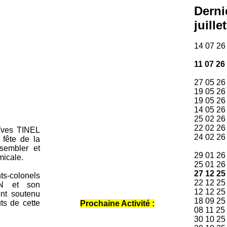
Derni
juille
14 07 2
11 07 26
27 05 
19 05 
19 05 2
14 05 2
25 02 2
22 02 
 Yves TINEL
24 02 
a fête de la
Mise à
sembler et
29 01 2
micale.
25 01 2
27 12 25
s-colonels
22 12 
ON et son
12 12 
nt soutenu
18 09 
ts de cette
Prochaine Activité :
08 11 
30 10 