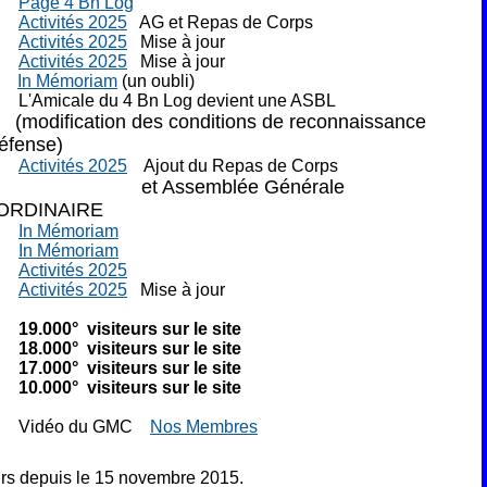
25
Page 4 Bn Log
25
Activités 2025
AG et Repas de Corps
25
Activités 2025
Mise à jour
25
Activités 2025
Mise à jour
20
In Mémoriam
(un oubli)
 L'Amicale du 4 Bn Log devient une ASBL
(modification des conditions de reconnaissance
Défense)
25
Activités 2025
Ajout du Repas de Corps
et Assemblée Générale
ORDINAIRE
25
In Mémoriam
25
In Mémoriam
25
Activités 2025
25
Activités 2025
Mise à jour
 19.000° visiteurs sur le site
 18.000° visiteurs sur le site
 17.000° visiteurs sur le site
 10.000° visiteurs sur le site
15 Vidéo du GMC
Nos Membres
urs depuis le 15 novembre 2015.